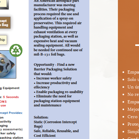
Empaq
Solo 
Un ún
No re
Empaq
Mejor
Cero 
Prote
Simpl