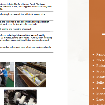
Remoc
No se
Reduc
Prote
Manti
Sello 
Almac
Menor
Éxito