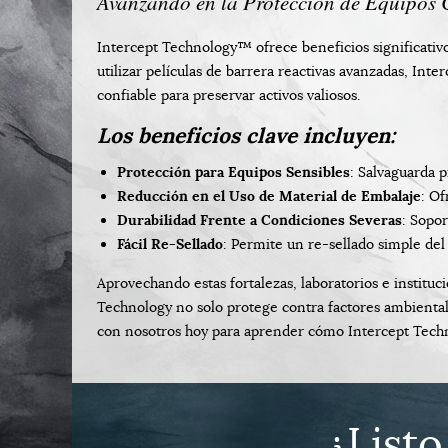
Avanzando en la Protección de Equipos C
Intercept Technology™ ofrece beneficios significativos
utilizar películas de barrera reactivas avanzadas, In
confiable para preservar activos valiosos.
Los beneficios clave incluyen:
Protección para Equipos Sensibles
: Salvaguarda p
Reducción en el Uso de Material de Embalaje
: Of
Durabilidad Frente a Condiciones Severas
: Sopo
Fácil Re-Sellado
: Permite un re-sellado simple de
Aprovechando estas fortalezas, laboratorios e instituc
Technology no solo protege contra factores ambientale
con nosotros hoy para aprender cómo Intercept Techno
¿Listo