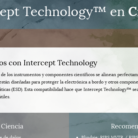
C
cept Technology™ en
cos con Intercept Technology
os de los instrumentos y componentes científicos se alinean perfecta
stán diseñadas para proteger la electrónica a bordo y otros compone
áticas (ESD). Esta compatibilidad hace que Intercept Technology™ sea 
iles.
 Ciencia
Recomend
le de daños.
Blindaje: RIBS MVTR / RIBS