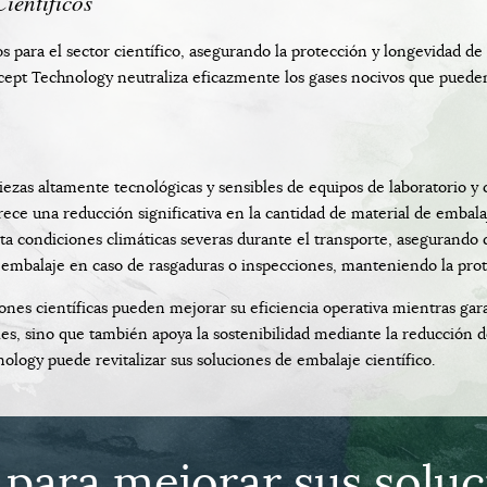
ientíficos
 para el sector científico, asegurando la protección y longevidad de e
tercept Technology neutraliza eficazmente los gases nocivos que pue
iezas altamente tecnológicas y sensibles de equipos de laboratorio y c
rece una reducción significativa en la cantidad de material de embal
rta condiciones climáticas severas durante el transporte, asegurando
l embalaje en caso de rasgaduras o inspecciones, manteniendo la prot
iones científicas pueden mejorar su eficiencia operativa mientras gara
s, sino que también apoya la sostenibilidad mediante la reducción d
logy puede revitalizar sus soluciones de embalaje científico.
 para mejorar sus solu