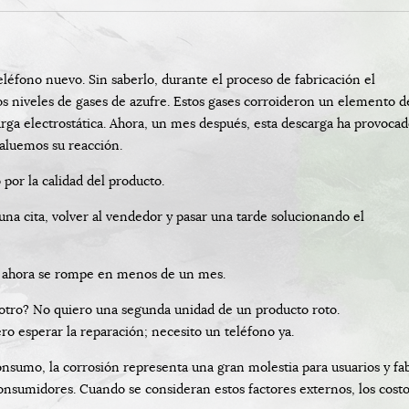
éfono nuevo. Sin saberlo, durante el proceso de fabricación el
s niveles de gases de azufre. Estos gases corroideron un elemento d
arga electrostática. Ahora, un mes después, esta descarga ha provoca
evaluemos su reacción.
por la calidad del producto.
na cita, volver al vendedor y pasar una tarde solucionando el
 y ahora se rompe en menos de un mes.
otro? No quiero una segunda unidad de un producto roto.
ro esperar la reparación; necesito un teléfono ya.
nsumo, la corrosión representa una gran molestia para usuarios y fa
onsumidores. Cuando se consideran estos factores externos, los costos 