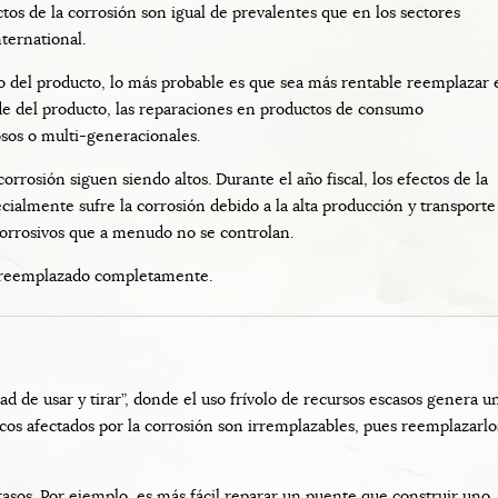
os de la corrosión son igual de prevalentes que en los sectores
ternational.
o del producto, lo más probable es que sea más rentable reemplazar 
de del producto, las reparaciones en productos de consumo
sos o multi-generacionales.
orrosión siguen siendo altos. Durante el año fiscal, los efectos de la
cialmente sufre la corrosión debido a la alta producción y transporte
 corrosivos que a menudo no se controlan.
r reemplazado completamente.
d de usar y tirar”, donde el uso frívolo de recursos escasos genera u
os afectados por la corrosión son irremplazables, pues reemplazarlo
trasos. Por ejemplo, es más fácil reparar un puente que construir uno