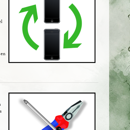
el
 en
n
s