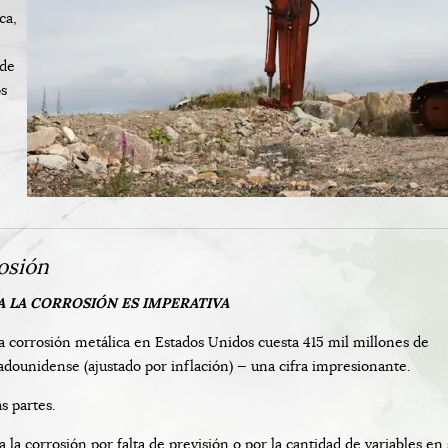
ca,
nde
os
osión
A LA CORROSIÓN ES IMPERATIVA
 corrosión metálica en Estados Unidos cuesta 415 mil millones de
adounidense (ajustado por inflación) — una cifra impresionante.
s partes.
a corrosión por falta de previsión o por la cantidad de variables en 