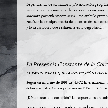
Dependiendo de su industria y/o ubicación geográfi
usted puede no considerar la corrosión como una
amenaza particularmente seria. Este artículo prete
resaltar la omnipresencia
de la corrosión, sus cost
y lo devastadora que realmente es la degradación.
La Presencia Constante de la Corr
LA RAZÓN POR LA QUE LA PROTECCIÓN CONTR
Según un informe de 1998 de NACE International, la
dólares anuales. Esto representa un 2.1% del PIB est
¿Dónde ocurre la corrosión? La respuesta es en toda
Los sectores público y privado a menudo sucumben a l