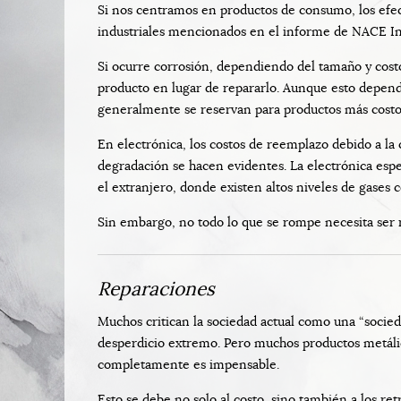
Si nos centramos en productos de consumo, los efect
industriales mencionados en el informe de NACE In
Si ocurre corrosión, dependiendo del tamaño y cost
producto en lugar de repararlo. Aunque esto depen
generalmente se reservan para productos más costo
En electrónica, los costos de reemplazo debido a la c
degradación se hacen evidentes. La electrónica espe
el extranjero, donde existen altos niveles de gases
Sin embargo, no todo lo que se rompe necesita se
Reparaciones
Muchos critican la sociedad actual como una “socieda
desperdicio extremo. Pero muchos productos metálic
completamente es impensable.
Esto se debe no solo al costo, sino también a los re