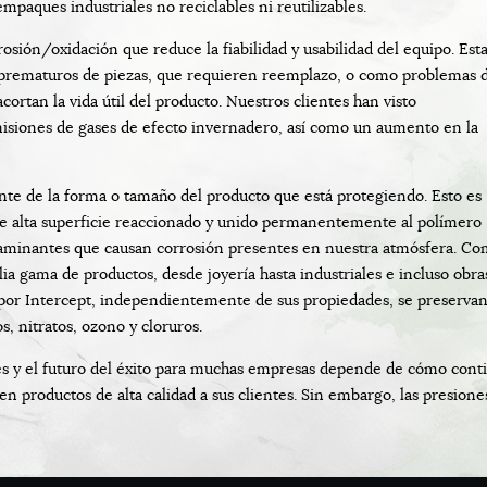
paques industriales no reciclables ni reutilizables.
sión/oxidación que reduce la fiabilidad y usabilidad del equipo. Est
os prematuros de piezas, que requieren reemplazo, o como problemas 
ortan la vida útil del producto. Nuestros clientes han visto
isiones de gases de efecto invernadero, así como un aumento en la
e de la forma o tamaño del producto que está protegiendo. Esto es
 de alta superficie reaccionado y unido permanentemente al polímero
ntaminantes que causan corrosión presentes en nuestra atmósfera. C
 gama de productos, desde joyería hasta industriales e incluso obra
s por Intercept, independientemente de sus propiedades, se preserv
s, nitratos, ozono y cloruros.
ces y el futuro del éxito para muchas empresas depende de cómo con
n productos de alta calidad a sus clientes. Sin embargo, las presio