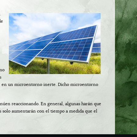
a
de
omo
s
an en un microentorno inerte. Dicho microentorno
tinúen reaccionando. En general, algunas harán que
nes solo aumentarán con el tiempo a medida que el