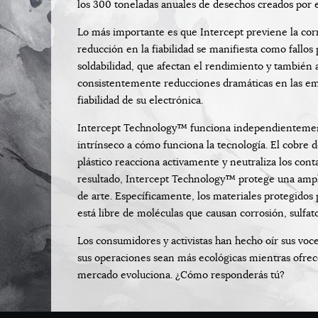
los 300 toneladas anuales de desechos creados por em
Lo más importante es que Intercept previene la corro
reducción en la fiabilidad se manifiesta como fall
soldabilidad, que afectan el rendimiento y también ac
consistentemente reducciones dramáticas en las em
fiabilidad de su electrónica.
Intercept Technology™ funciona independientement
intrínseco a cómo funciona la tecnología. El cobre
plástico reacciona activamente y neutraliza los co
resultado, Intercept Technology™ protege una amplia
de arte. Específicamente, los materiales protegido
está libre de moléculas que causan corrosión, sulfato
Los consumidores y activistas han hecho oír sus vo
sus operaciones sean más ecológicas mientras ofrece
mercado evoluciona. ¿Cómo responderás tú?