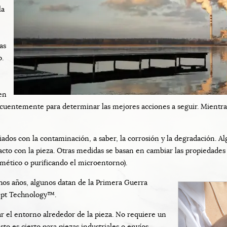
la
as
o.
en
ecuentemente para determinar las mejores acciones a seguir. Mientr
iados con la contaminación, a saber, la corrosión y la degradación. 
tacto con la pieza. Otras medidas se basan en cambiar las propiedades 
mético o purificando el microentorno).
os años, algunos datan de la Primera Guerra
ept Technology™.
r el entorno alrededor de la pieza. No requiere un
to es cierto para piezas industriales o envíos