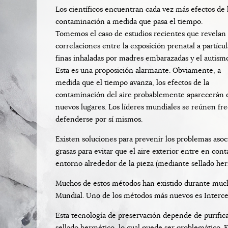
Los científicos encuentran cada vez más efectos de 
contaminación a medida que pasa el tiempo.
Tomemos el caso de estudios recientes que revelan
correlaciones entre la exposición prenatal a partícul
finas inhaladas por madres embarazadas y el autism
Esta es una proposición alarmante. Obviamente, a
medida que el tiempo avanza, los efectos de la
contaminación del aire probablemente aparecerán 
nuevos lugares. Los líderes mundiales se reúnen fr
defenderse por sí mismos.
Existen soluciones para prevenir los problemas asoc
grasas para evitar que el aire exterior entre en con
entorno alrededor de la pieza (mediante sellado her
Muchos de estos métodos han existido durante much
Mundial. Uno de los métodos más nuevos es Interc
Esta tecnología de preservación depende de purifica
sellado hermético, lo cual puede ser problemático. Es