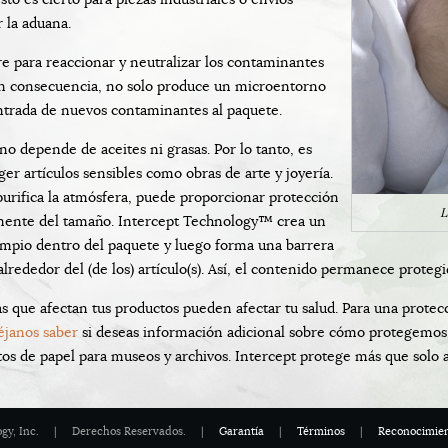
 la aduana.
e para reaccionar y neutralizar los contaminantes
En consecuencia, no solo produce un microentorno
ntrada de nuevos contaminantes al paquete.
no depende de aceites ni grasas. Por lo tanto, es
ger artículos sensibles como obras de arte y joyería.
rifica la atmósfera, puede proporcionar protección
L
ente del tamaño. Intercept Technology™ crea un
mpio dentro del paquete y luego forma una barrera
alrededor del (de los) artículo(s). Así, el contenido permanece prote
s que afectan tus productos pueden afectar tu salud. Para una protecc
éjanos saber
si deseas información adicional sobre cómo protegemos 
os de papel para museos y archivos. Intercept protege más que solo a
ology, Inc. | Derechos Reservados. |
Garantía
|
Términos
|
Reconocimie