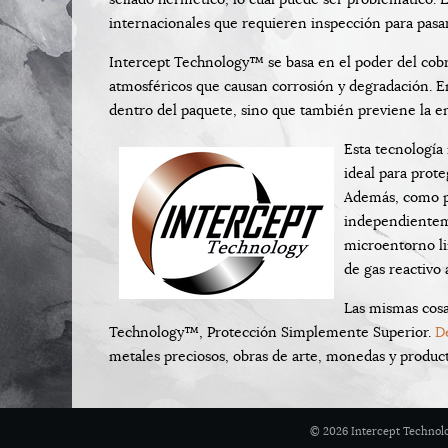
internacionales que requieren inspección para pasar
Intercept Technology™ se basa en el poder del cobr
atmosféricos que causan corrosión y degradación. 
dentro del paquete, sino que también previene la e
Esta tecnología 
ideal para prote
Además, como pu
independientem
microentorno li
de gas reactivo 
Las mismas cosa
Technology™, Protección Simplemente Superior.
D
metales preciosos, obras de arte, monedas y product
© 2026 Intercept Techn